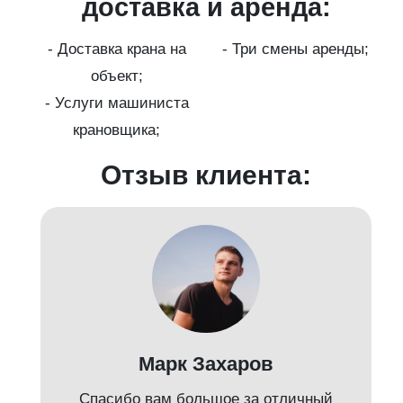
ги
доставка и аренда:
- Доставка крана на
- Три смены аренды;
бот
объект;
й;
- Услуги машиниста
крановщика;
-
Отзыв клиента:
Марк Захаров
Спасибо вам большое за отличный