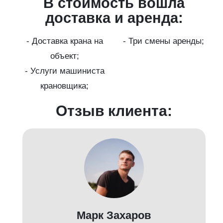
В стоимость вошла
ги
доставка и аренда:
- Доставка крана на
- Три смены аренды;
бот
объект;
й;
- Услуги машиниста
крановщика;
-
Отзыв клиента:
Марк Захаров