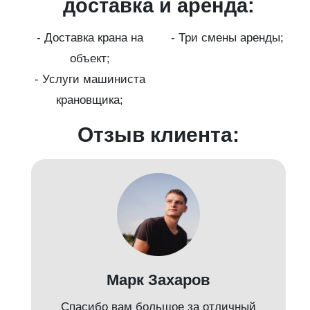
ги
доставка и аренда:
- Доставка крана на
- Три смены аренды;
бот
объект;
й;
- Услуги машиниста
крановщика;
-
Отзыв клиента:
Марк Захаров
Спасибо вам большое за отличный