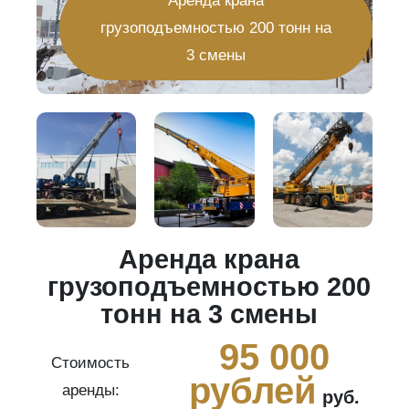
Аренда крана
грузоподъемностью 200 тонн на
3 смены
Аренда крана
20
грузоподъемностью 200
тонн на 3 смены
0
95 000
Стоимость
рублей
аренды:
руб.