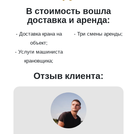
В стоимость вошла
ги
доставка и аренда:
- Доставка крана на
- Три смены аренды;
бот
объект;
й;
- Услуги машиниста
крановщика;
-
Отзыв клиента: